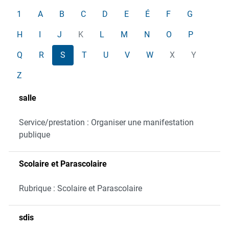
1
A
B
C
D
E
É
F
G
H
I
J
K
L
M
N
O
P
Q
R
S
T
U
V
W
X
Y
Z
salle
Service/prestation : Organiser une manifestation
publique
Scolaire et Parascolaire
Rubrique : Scolaire et Parascolaire
sdis