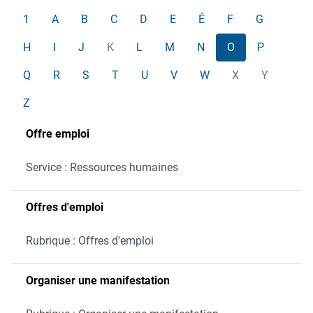
1
A
B
C
D
E
É
F
G
H
I
J
K
L
M
N
O
P
Q
R
S
T
U
V
W
X
Y
Z
Offre emploi
Service : Ressources humaines
Offres d'emploi
Rubrique : Offres d'emploi
Organiser une manifestation