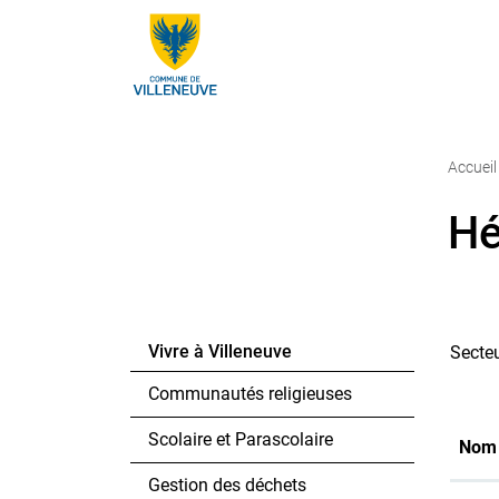
Villeneuve
Page d'accueil
Accèder à la navigation
Accèder au contenu
Accèder à l'outil de recherche
Accèder à la table des matières
Accueil
Hé
Vivre à Villeneuve
Secte
Communautés religieuses
Scolaire et Parascolaire
Nom
Gestion des déchets